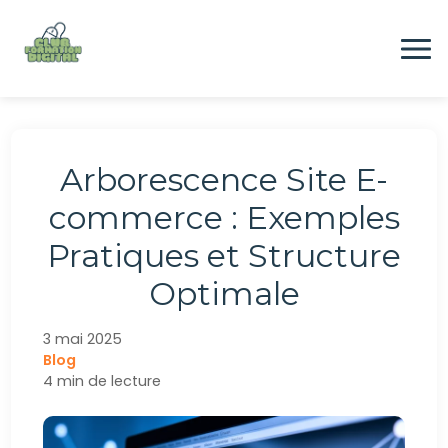
Aller
au
contenu
Formation
Arborescence Site E-
Digital
commerce : Exemples
Pratiques et Structure
Emploi
Optimale
CONTACTEZ-NOUS
3 mai 2025
Blog
4 min de lecture