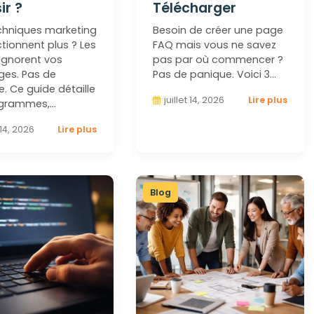
ir ?
Télécharger
chniques marketing
Besoin de créer une page
tionnent plus ? Les
FAQ mais vous ne savez
 ignorent vos
pas par où commencer ?
es. Pas de
Pas de panique. Voici 3…
. Ce guide détaille
juillet 14, 2026
Lire plus
ogrammes,…
t 14, 2026
Lire plus
Blog