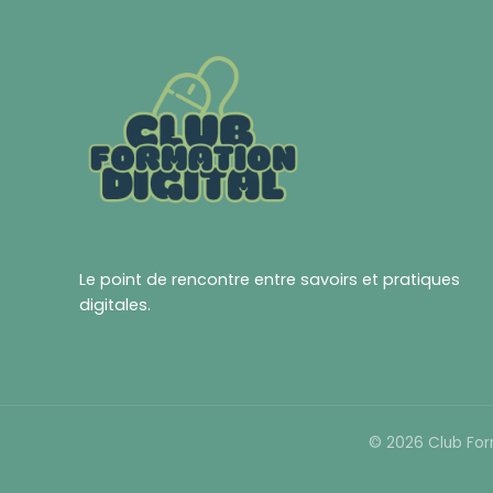
Le point de rencontre entre savoirs et pratiques
digitales.
© 2026 Club Form