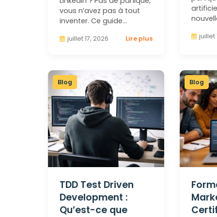
LinkedIn ? Pas de panique,
artifici
vous n’avez pas à tout
nouvell
inventer. Ce guide…
juille
juillet 17, 2026
Lire plus
Blog
Blog
TDD Test Driven
Form
Development :
Marke
Qu’est-ce que
Certi