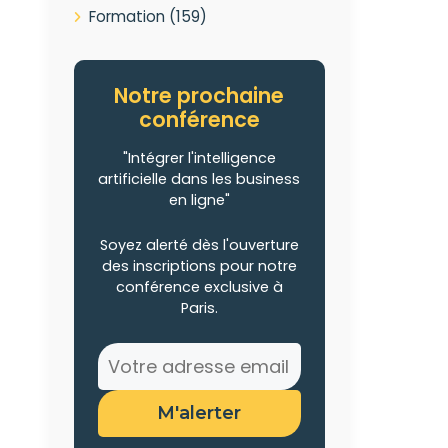
Formation
(159)
Notre prochaine
conférence
"Intégrer l'intelligence
artificielle dans les business
en ligne"
Soyez alerté dès l'ouverture
des inscriptions pour notre
conférence exclusive à
Paris.
M'alerter