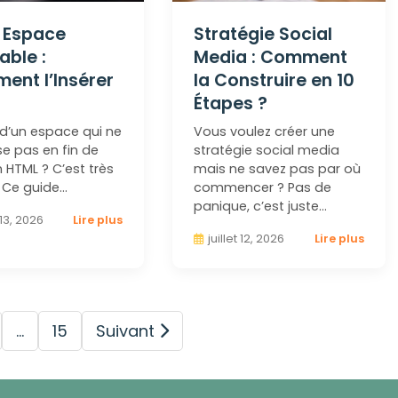
 Espace
Stratégie Social
able :
Media : Comment
ent l’Insérer
la Construire en 10
Étapes ?
d’un espace qui ne
Vous voulez créer une
e pas en fin de
stratégie social media
n HTML ? C’est très
mais ne savez pas par où
 Ce guide…
commencer ? Pas de
panique, c’est juste…
t 13, 2026
Lire plus
juillet 12, 2026
Lire plus
…
15
Suivant