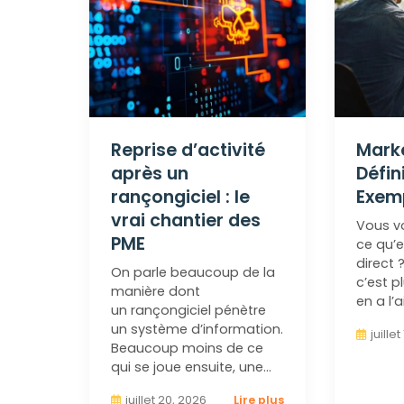
Reprise d’activité
Marke
après un
Défin
rançongiciel : le
Exem
vrai chantier des
Vous v
PME
ce qu’e
direct 
On parle beaucoup de la
c’est p
manière dont
en a l’a
un rançongiciel pénètre
un système d’information.
juille
Beaucoup moins de ce
qui se joue ensuite, une…
juillet 20, 2026
Lire plus