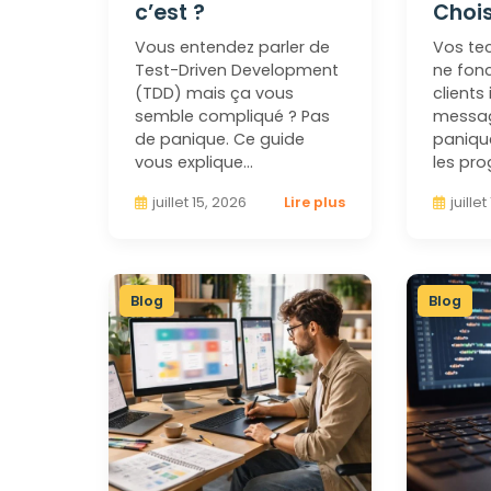
c’est ?
Chois
Vous entendez parler de
Vos te
Test-Driven Development
ne fonc
(TDD) mais ça vous
clients
semble compliqué ? Pas
messag
de panique. Ce guide
panique
vous explique…
les pr
juillet 15, 2026
Lire plus
juille
Blog
Blog