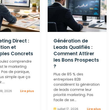
ting Direct :
Génération de
ition et
Leads Qualifiés :
ples Concrets
Comment Attirer
les Bons Prospects
oulez comprendre
?
st le marketing
? Pas de panique,
Plus de 85 % des
lus simple que ça
entreprises B2B
ir.…
considèrent la génération
de leads comme leur
t 18, 2026
Lire plus
priorité marketing. Pas
facile de se…
juillet 17, 2026
Lire plus