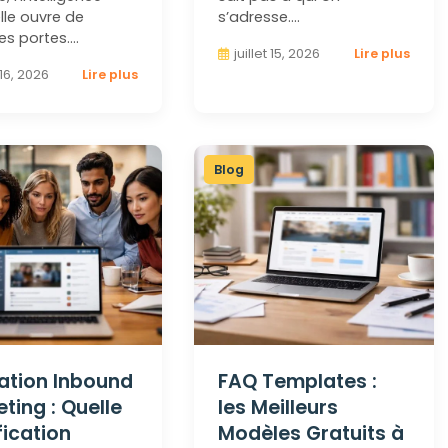
elle ouvre de
s’adresse.…
es portes.…
juillet 15, 2026
Lire plus
t 16, 2026
Lire plus
Blog
ation Inbound
FAQ Templates :
ting : Quelle
les Meilleurs
fication
Modèles Gratuits à