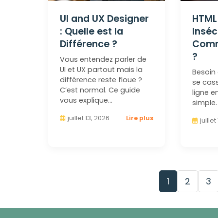
UI and UX Designer
HTML
: Quelle est la
Inséc
Différence ?
Comm
?
Vous entendez parler de
UI et UX partout mais la
Besoin 
différence reste floue ?
se cass
C’est normal. Ce guide
ligne e
vous explique…
simple.
juillet 13, 2026
Lire plus
juille
1
2
3