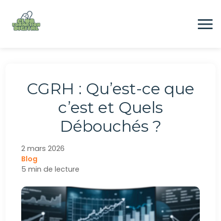
Aller
au
contenu
Formation
CGRH : Qu’est-ce que
Digital
c’est et Quels
Débouchés ?
Emploi
2 mars 2026
Blog
CONTACTEZ-NOUS
5 min de lecture