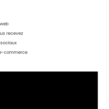
 web
us recevez
 sociaux
e e-commerce