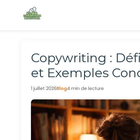
Aller
au
contenu
Copywriting : Déf
et Exemples Con
1 juillet 2026
Blog
4 min de lecture