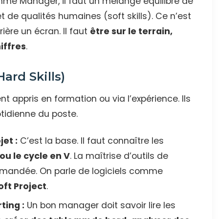
amme Manager, il faut un mélange équilibré de
 de qualités humaines (soft skills). Ce n’est
ière un écran. Il faut
être sur le terrain,
iffres
.
rd Skills)
t appris en formation ou via l’expérience. Ils
tidienne du poste.
jet :
C’est la base. Il faut connaître les
 ou le cycle en V
. La maîtrise d’outils de
demandée. On parle de logiciels comme
oft Project
.
ting :
Un bon manager doit savoir lire les