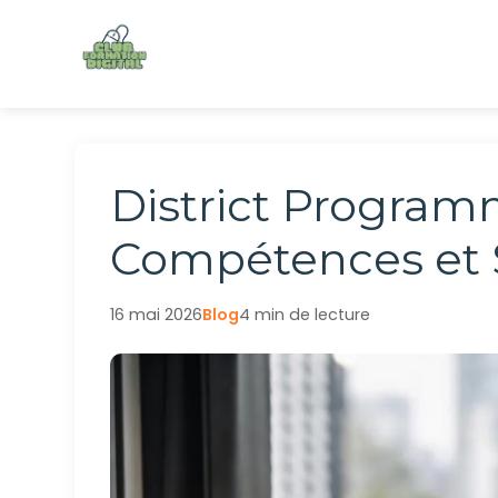
Aller
au
contenu
District Program
Compétences et S
16 mai 2026
Blog
4 min de lecture