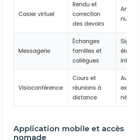
Rendu et
Annota
Casier virtuel
correction
numér
des devoirs
Échanges
Signat
Messagerie
familles et
électr
collègues
intégr
Cours et
Aucun 
Visioconférence
réunions à
extern
distance
nécess
Application mobile et accès
nomade