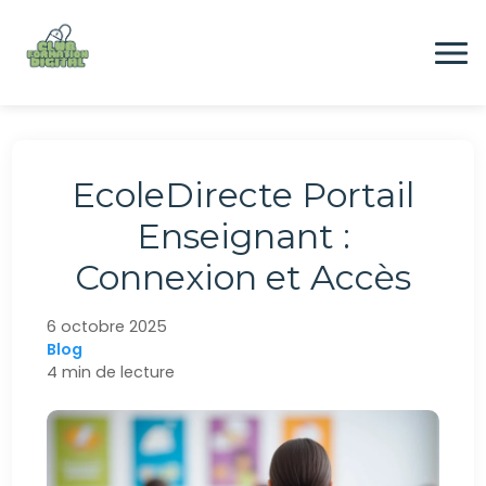
Aller
au
contenu
Formation
EcoleDirecte Portail
Digital
Enseignant :
Connexion et Accès
Emploi
6 octobre 2025
Blog
CONTACTEZ-NOUS
4 min de lecture