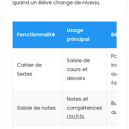
quand un élève change de niveau.
Usage
Fonctionnalité
Bénéfi
principal
Partag
Saisie de
Cahier de
instan
cours et
textes
avec l
devoirs
famille
Notes et
Bulleti
Saisie de notes
compétences
automa
LSU/LSL