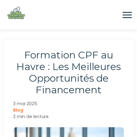
Aller
au
contenu
Formation
Formation CPF au
Digital
Havre : Les Meilleures
Opportunités de
Emploi
Financement
CONTACTEZ-NOUS
3 mai 2025
Blog
2 min de lecture