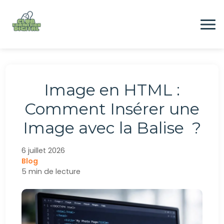
Aller
au
contenu
Formation
Image en HTML :
Digital
Comment Insérer une
Image avec la Balise
?
Emploi
6 juillet 2026
Blog
CONTACTEZ-NOUS
5 min de lecture