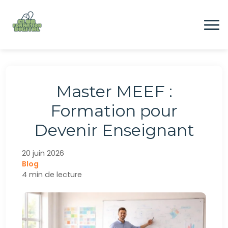
Aller
au
contenu
Formation
Master MEEF :
Digital
Formation pour
Devenir Enseignant
Emploi
20 juin 2026
Blog
CONTACTEZ-NOUS
4 min de lecture