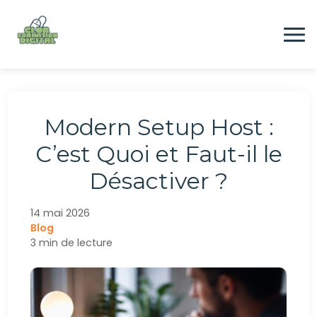
Aller
au
contenu
Formation
Modern Setup Host :
Digital
C’est Quoi et Faut-il le
Désactiver ?
Emploi
14 mai 2026
Blog
CONTACTEZ-NOUS
3 min de lecture