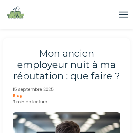
Aller
au
contenu
Formation
Mon ancien
Digital
employeur nuit à ma
réputation : que faire ?
Emploi
15 septembre 2025
Blog
CONTACTEZ-NOUS
3 min de lecture