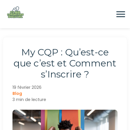
Aller
au
contenu
Formation
My CQP : Qu’est-ce
Digital
que c’est et Comment
s’Inscrire ?
Emploi
19 février 2026
Blog
CONTACTEZ-NOUS
3 min de lecture