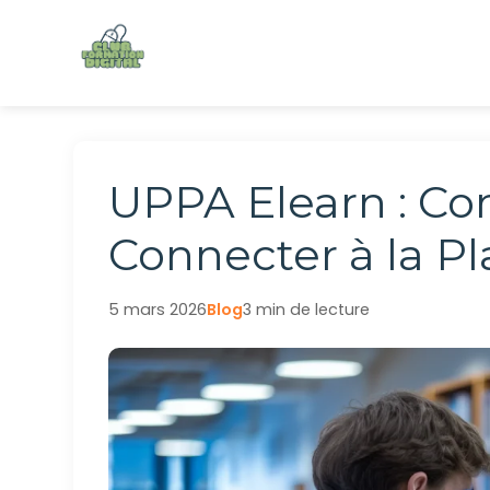
Aller
au
contenu
UPPA Elearn : C
Connecter à la P
5 mars 2026
Blog
3 min de lecture