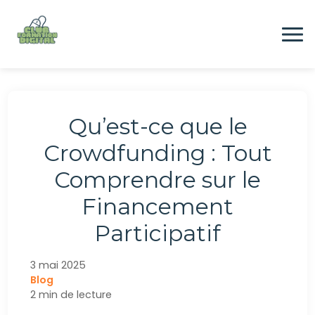
Aller
au
contenu
Formation
Qu’est-ce que le
Digital
Crowdfunding : Tout
Comprendre sur le
Emploi
Financement
Participatif
CONTACTEZ-NOUS
3 mai 2025
Blog
2 min de lecture