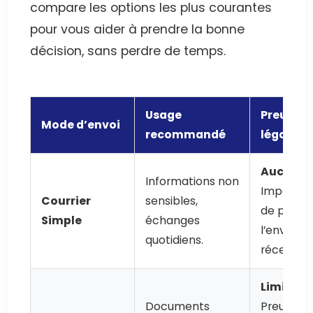
compare les options les plus courantes
pour vous aider à prendre la bonne
décision, sans perdre de temps.
Usage
Preuve
Mode d’envoi
recommandé
légale
Aucune
.
Informations non
Impossib
Courrier
sensibles,
de prouv
Simple
échanges
l’envoi ou
quotidiens.
réception
Limitée
.
Documents
Preuve d