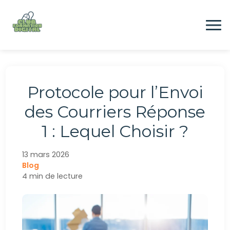
Aller
au
contenu
Formation
Protocole pour l’Envoi
Digital
des Courriers Réponse
1 : Lequel Choisir ?
Emploi
13 mars 2026
Blog
CONTACTEZ-NOUS
4 min de lecture