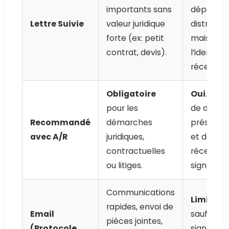
importants sans
dépôt et
Lettre Suivie
valeur juridique
distributi
forte (ex: petit
mais pas
contrat, devis).
l’identité
récepteur
Obligatoire
Oui
. Preu
pour les
de dépôt,
Recommandé
démarches
présenta
avec A/R
juridiques,
et de
contractuelles
réceptio
ou litiges.
signée.
Communications
Limitée
,
rapides, envoi de
Email
sauf ave
pièces jointes,
(Protocole
signature