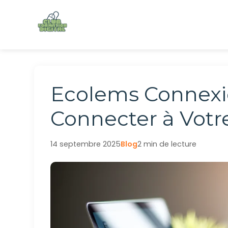
Aller
au
contenu
Ecolems Connexi
Connecter à Votr
14 septembre 2025
Blog
2 min de lecture