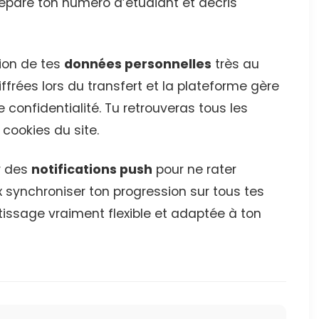
répare ton numéro d’étudiant et décris
tion de tes
données personnelles
très au
iffrées lors du transfert et la plateforme gère
e confidentialité. Tu retrouveras tous les
 cookies du site.
r des
notifications push
pour ne rater
 synchroniser ton progression sur tous tes
tissage vraiment flexible et adaptée à ton