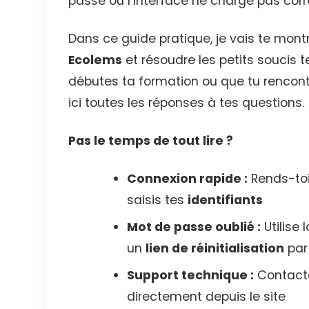
passe ou l’interface ne charge pas cor
Dans ce guide pratique, je vais te mo
Ecolems
et résoudre les petits soucis 
débutes ta formation ou que tu rencontr
ici toutes les réponses à tes questions.
Pas le temps de tout lire ?
Connexion rapide :
Rends-toi 
saisis tes
identifiants
Mot de passe oublié :
Utilise 
un
lien de réinitialisation
par
Support technique :
Contacte
directement depuis le site