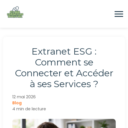
Aller
au
contenu
Formation
Extranet ESG :
Digital
Comment se
Connecter et Accéder
Emploi
à ses Services ?
CONTACTEZ-NOUS
12 mai 2026
Blog
4 min de lecture