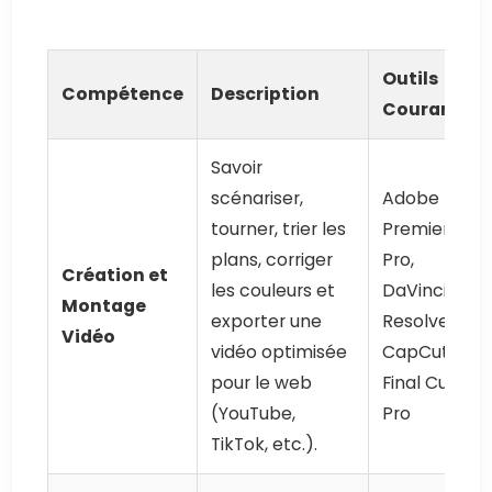
Outils
Compétence
Description
Courants
Savoir
scénariser,
Adobe
tourner, trier les
Premiere
plans, corriger
Pro,
Création et
les couleurs et
DaVinci
Montage
exporter une
Resolve,
Vidéo
vidéo optimisée
CapCut,
pour le web
Final Cut
(YouTube,
Pro
TikTok, etc.).