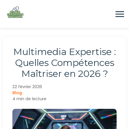
Aller
au
contenu
Formation
Multimedia Expertise :
Digital
Quelles Compétences
Maîtriser en 2026 ?
Emploi
22 février 2026
Blog
CONTACTEZ-NOUS
4 min de lecture