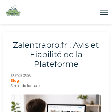
Aller
au
contenu
Formation
Zalentrapro.fr : Avis et
Digital
Fiabilité de la
Plateforme
Emploi
10 mai 2026
Blog
CONTACTEZ-NOUS
3 min de lecture