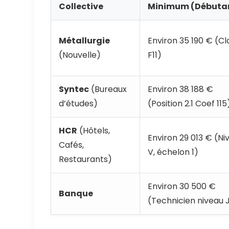
Collective
Minimum (Débuta
Métallurgie
Environ 35 190 € (Cl
(Nouvelle)
F11)
Syntec
(Bureaux
Environ 38 188 €
d’études)
(Position 2.1 Coef 115
HCR
(Hôtels,
Environ 29 013 € (Ni
Cafés,
V, échelon 1)
Restaurants)
Environ 30 500 €
Banque
(Technicien niveau 