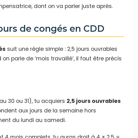
pensatrice, dont on va parler juste après.
jours de congés en CDD
és
suit une règle simple : 2,5 jours ouvrables
on parle de ‘mois travaillé’, il faut être précis
au 30 ou 31), tu acquiers
2,5 jours ouvrables
pondent aux jours de la semaine hors
ment du lundi au samedi.
nt 4 mois complets, tu auras droit à 4 × 2,5 =