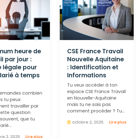
mum heure de
CSE France Travail
l par jour :
Nouvelle Aquitaine
 légale pour
: Identification et
larié à temps
Informations
Tu veux accéder à ton
espace CSE France Travail
demandes combien
en Nouvelle-Aquitaine
s tu peux
mais tu ne sais pas
ent travailler par
comment procéder ? Tu…
Cette question
 souvent, que tu
octobre 2, 2025
Lire plus
larié…
re 2, 2025
Lire plus