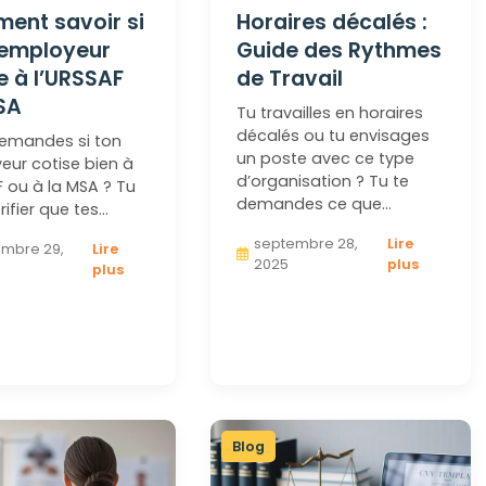
ent savoir si
Horaires décalés :
employeur
Guide des Rythmes
e à l’URSSAF
de Travail
SA
Tu travailles en horaires
décalés ou tu envisages
demandes si ton
un poste avec ce type
eur cotise bien à
d’organisation ? Tu te
F ou à la MSA ? Tu
demandes ce que…
rifier que tes…
septembre 28,
Lire
mbre 29,
Lire
2025
plus
plus
Blog