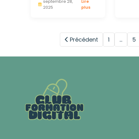
septembre 28,
Lire
2025
plus
Précédent
1
…
5