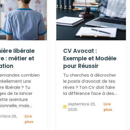
mière libérale
CV Avocat :
re : métier et
Exemple et Modèle
ation
pour Réussir
demandes combien
Tu cherches à décrocher
réellement une
le poste d’avocat de tes
re libérale ? Tu
rêves ? Ton CV doit faire
es de te lancer
la différence face à des…
ette aventure
septembre 25,
Lire
ionnelle, mais…
2025
plus
mbre 26,
Lire
plus