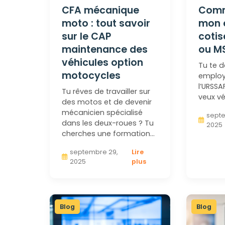
CFA mécanique
Comm
moto : tout savoir
mon 
sur le CAP
cotis
maintenance des
ou M
véhicules option
Tu te 
motocycles
employ
l’URSSA
Tu rêves de travailler sur
veux vé
des motos et de devenir
mécanicien spécialisé
septe
dans les deux-roues ? Tu
2025
cherches une formation…
septembre 29,
Lire
2025
plus
Blog
Blog