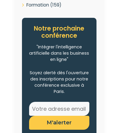
Formation
(159)
Notre prochaine
conférence
"Intégrer l'intelligence
artificielle dans les business
en ligne"
Soyez alerté dès l'ouverture
des inscriptions pour notre
conférence exclusive à
Paris.
M'alerter