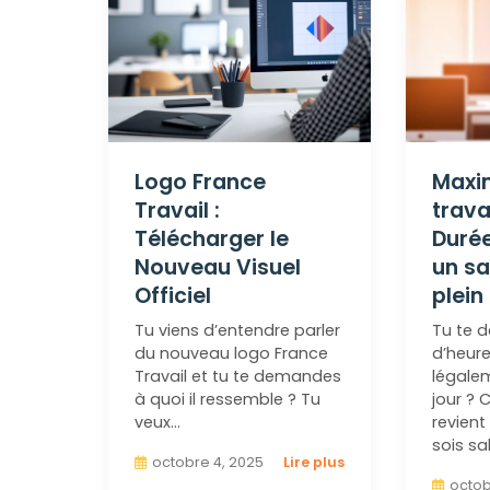
Logo France
Maxi
Travail :
travai
Télécharger le
Durée
Nouveau Visuel
un sa
Officiel
plein
Tu viens d’entendre parler
Tu te 
du nouveau logo France
d’heure
Travail et tu te demandes
légalem
à quoi il ressemble ? Tu
jour ? 
veux…
revient
sois sa
octobre 4, 2025
Lire plus
octob