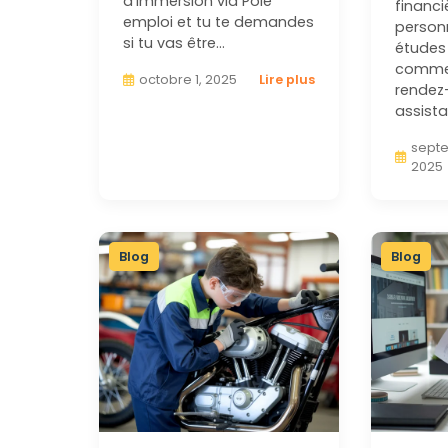
d’immersion via Pôle
financi
emploi et tu te demandes
person
si tu vas être…
études
comme
octobre 1, 2025
Lire plus
rendez
assist
septe
2025
Blog
Blog