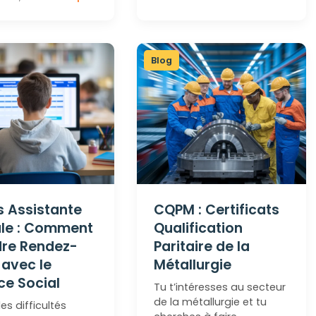
Blog
 Assistante
CQPM : Certificats
ale : Comment
Qualification
dre Rendez-
Paritaire de la
avec le
Métallurgie
ce Social
Tu t’intéresses au secteur
de la métallurgie et tu
es difficultés