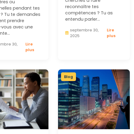
cherches à faire
ères ou
reconnaître tes
nelles pendant tes
compétences ? Tu as
 ? Tu te demandes
entendu parler…
nt prendre
-vous avec une
septembre 30,
Lire
ante…
2025
plus
mbre 30,
Lire
plus
Blog