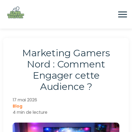
Aller
au
contenu
Formation
Marketing Gamers
Digital
Nord : Comment
Engager cette
Emploi
Audience ?
CONTACTEZ-NOUS
17 mai 2026
Blog
4 min de lecture